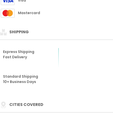
Visa
Mastercard
SHIPPING
Express Shipping
Fast Delivery
Standard Shipping
10+ Business Days
CITIES COVERED