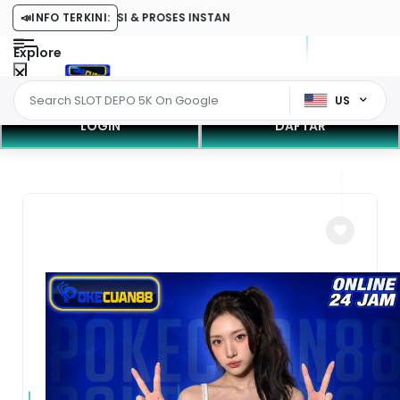
 MUDAH TRANSAKSI & PROSES INSTAN
📣
INFO TERKINI:
Explore
US
LOGIN
DAFTAR