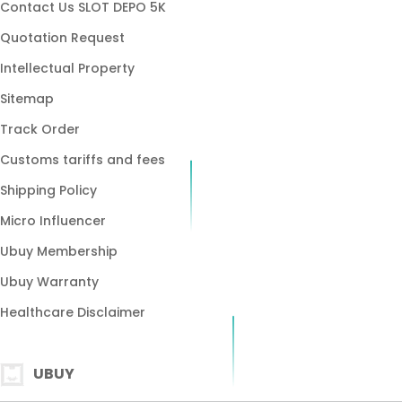
depo 5rb
Contact Us SLOT DEPO 5K
slot hari ini
Quotation Request
slot online gacor
Intellectual Property
slot terpercaya
Sitemap
slot gampang menang
Track Order
link slot
Customs tariffs and fees
situs slot Gacor
Shipping Policy
slot gacor hari
Micro Influencer
slot dana gacor
Ubuy Membership
slot gacor online
Ubuy Warranty
slot Asia
Healthcare Disclaimer
UBUY