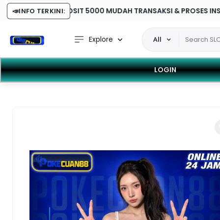
N SLOT DEPOSIT 5000 MUDAH TRANSAKSI & PROSES INSTAN
📣
INFO TERKINI:
Explore
All
LOGIN