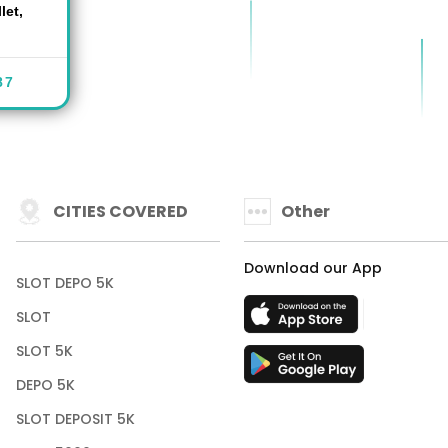
let,
87
CITIES COVERED
Other
Download our App
SLOT DEPO 5K
SLOT
SLOT 5K
DEPO 5K
SLOT DEPOSIT 5K