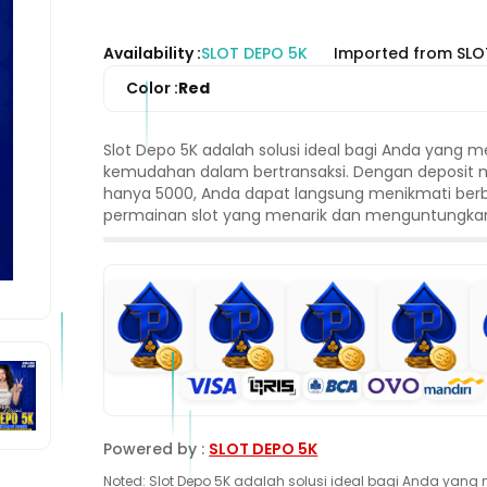
Availability :
SLOT DEPO 5K
Imported from SLO
Color :
Red
Slot Depo 5K adalah solusi ideal bagi Anda yang m
kemudahan dalam bertransaksi. Dengan deposit 
hanya 5000, Anda dapat langsung menikmati ber
permainan slot yang menarik dan menguntungka
Powered by :
SLOT DEPO 5K
Noted: Slot Depo 5K adalah solusi ideal bagi Anda yang