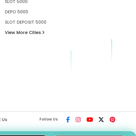
SLOT 5000
DEPO 5000
SLOT DEPOSIT 5000
View More Cities
 Us
Follow Us