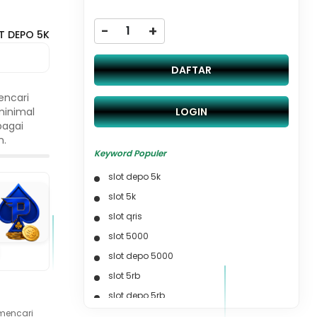
-
+
T DEPO 5K
DAFTAR
encari
minimal
LOGIN
bagai
n.
Keyword Populer
slot depo 5k
slot 5k
slot qris
slot 5000
slot depo 5000
slot 5rb
slot depo 5rb
 mencari
depo 5k