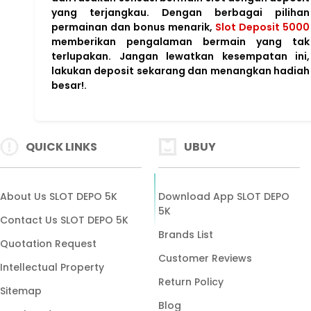
yang terjangkau. Dengan berbagai pilihan
permainan dan bonus menarik,
Slot Deposit 5000
memberikan pengalaman bermain yang tak
terlupakan. Jangan lewatkan kesempatan ini,
lakukan deposit sekarang dan menangkan hadiah
besar!.
QUICK LINKS
UBUY
About Us SLOT DEPO 5K
Download App SLOT DEPO
5K
Contact Us SLOT DEPO 5K
Brands List
Quotation Request
Customer Reviews
Intellectual Property
Return Policy
Sitemap
Blog